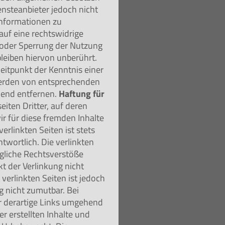
ensteanbieter jedoch nicht
 Informationen zu
uf eine rechtswidrige
g oder Sperrung der Nutzung
leiben hiervon unberührt.
Zeitpunkt der Kenntnis einer
werden von entsprechenden
hend entfernen.
Haftung für
iten Dritter, auf deren
ir für diese fremden Inhalte
rlinkten Seiten ist stets
ntwortlich. Die verlinkten
gliche Rechtsverstöße
t der Verlinkung nicht
verlinkten Seiten ist jedoch
 nicht zumutbar. Bei
 derartige Links umgehend
er erstellten Inhalte und