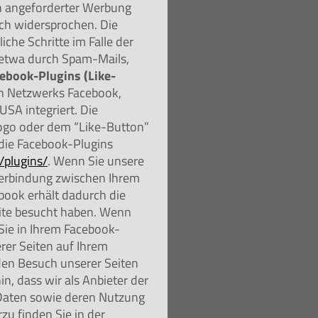
ch angeforderter Werbung
ich widersprochen. Die
iche Schritte im Falle der
etwa durch Spam-Mails,
ebook-Plugins (Like-
en Netzwerks Facebook,
USA integriert. Die
ogo oder dem “Like-Button”
r die Facebook-Plugins
/plugins/
. Wenn Sie unsere
 Verbindung zwischen Ihrem
book erhält dadurch die
eite besucht haben. Wenn
Sie in Ihrem Facebook-
rer Seiten auf Ihrem
den Besuch unserer Seiten
, dass wir als Anbieter der
 Daten sowie deren Nutzung
zu finden Sie in der