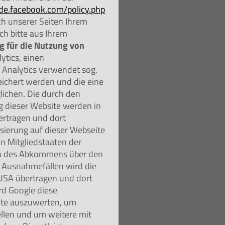
-de.facebook.com/policy.php
h unserer Seiten Ihrem
h bitte aus Ihrem
g für die Nutzung von
ytics, einen
 Analytics verwendet sog.
eichert werden und die eine
lichen. Die durch den
g dieser Website werden in
ertragen und dort
isierung auf dieser Webseite
n Mitgliedstaaten der
en des Abkommens über den
n Ausnahmefällen wird die
 USA übertragen und dort
rd Google diese
ite auszuwerten, um
llen und um weitere mit