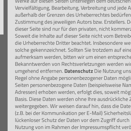
Werke auf diesen Seiten unterliegen dem deutschen
Vervielfältigung, Bearbeitung, Verbreitung und jede 
außerhalb der Grenzen des Urheberrechtes bedürfen 
Zustimmung des jeweiligen Autors bzw. Erstellers.
dieser Seite sind nur für den privaten, nicht kommer
Soweit die Inhalte auf dieser Seite nicht vom Betrei
die Urheberrechte Dritter beachtet. Insbesondere wer
solche gekennzeichnet. Sollten Sie trotzdem auf ei
aufmerksam werden, bitten wir um einen entsprech
Bekanntwerden von Rechtsverletzungen werden wir 
umgehend entfernen.
Datenschutz
Die Nutzung unse
Regel ohne Angabe personenbezogener Daten möglic
Seiten personenbezogene Daten (beispielsweise Nam
Adressen) erhoben werden, erfolgt dies, soweit möglic
Basis. Diese Daten werden ohne Ihre ausdrückliche 
weitergegeben. Wir weisen darauf hin, dass die Dat
(z.B. bei der Kommunikation per E-Mail) Sicherheits
lückenloser Schutz der Daten vor dem Zugriff durch D
Nutzung von im Rahmen der Impressumspflicht verö