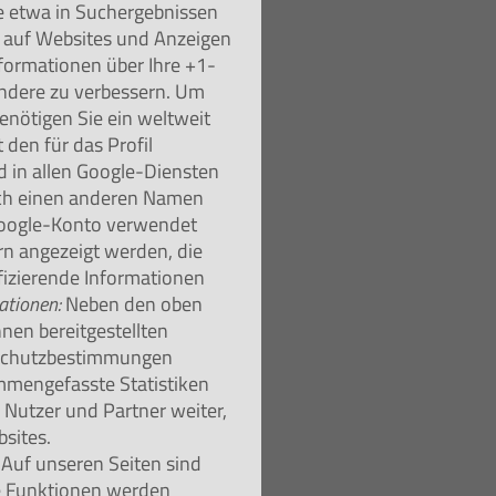
e etwa in Suchergebnissen
n auf Websites und Anzeigen
nformationen über Ihre +1-
andere zu verbessern. Um
nötigen Sie ein weltweit
 den für das Profil
 in allen Google-Diensten
uch einen anderen Namen
 Google-Konto verwendet
ern angezeigt werden, die
fizierende Informationen
ationen:
Neben den oben
en bereitgestellten
nschutzbestimmungen
mmengefasste Statistiken
n Nutzer und Partner weiter,
sites.
Auf unseren Seiten sind
se Funktionen werden